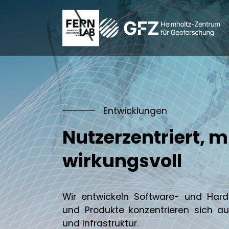
Skip to main navigation
Zum Hauptinhalt springen
Skip to page footer
Entwicklungen
Nutzerzentriert, m
wirkungsvoll
Wir entwickeln Software- und Hardw
und Produkte konzentrieren sich au
und Infrastruktur.