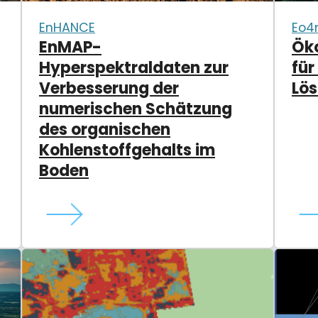
EnHANCE
Eo4
EnMAP-
Ök
Hyperspektraldaten zur
für
Verbesserung der
Lö
numerischen Schätzung
des organischen
Kohlenstoffgehalts im
Boden