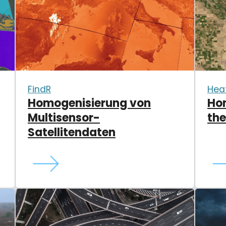
FindR
Hea
Homogenisierung von
Ho
Multisensor-
the
Satellitendaten