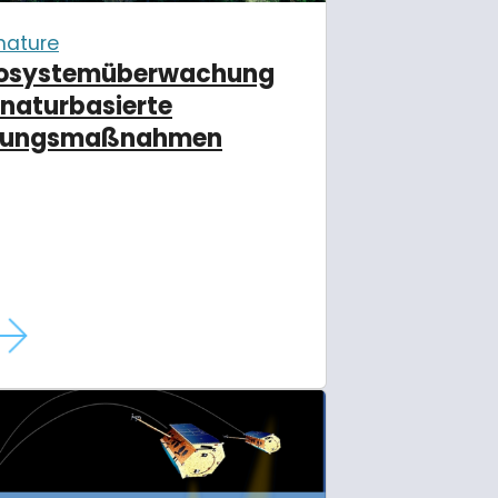
nature
osystemüberwachung
 naturbasierte
sungsmaßnahmen