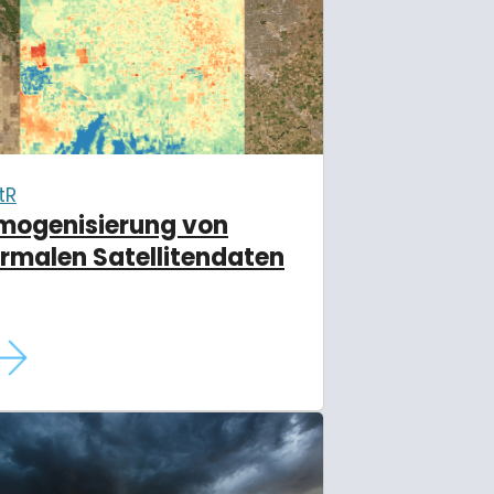
tR
mogenisierung von
rmalen Satellitendaten