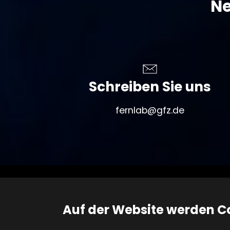
Ne
Schreiben Sie uns
fernlab@gfz.de
© 
Impressum
Auf der Website werden C
Datenschutz