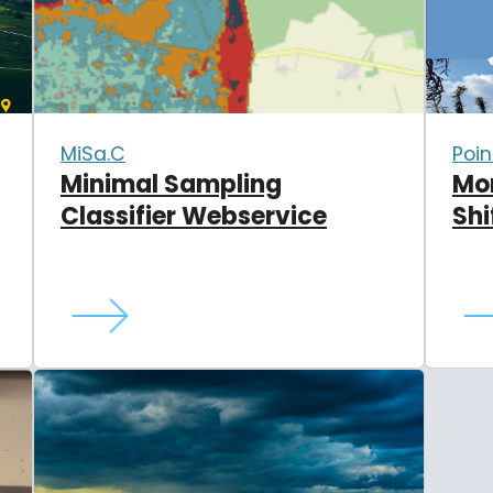
Poin
MiSa.C
Mon
Minimal Sampling
Shi
Classifier Webservice