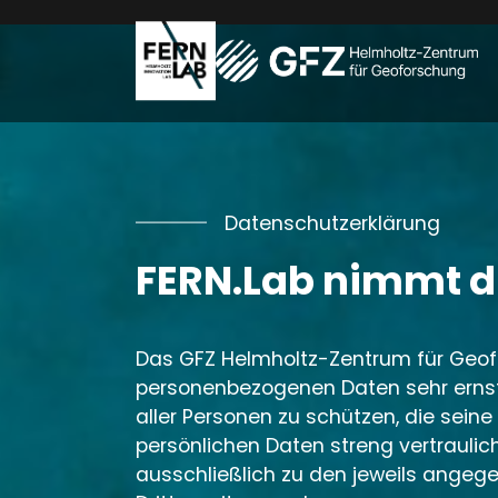
Skip to main navigation
Zum Hauptinhalt springen
Skip to page footer
Datenschutzerklärung
FERN.Lab nimmt d
Das GFZ Helmholtz-Zentrum für Geo
personenbezogenen Daten sehr ernst. 
aller Personen zu schützen, die seine
persönlichen Daten streng vertrauli
ausschließlich zu den jeweils ange